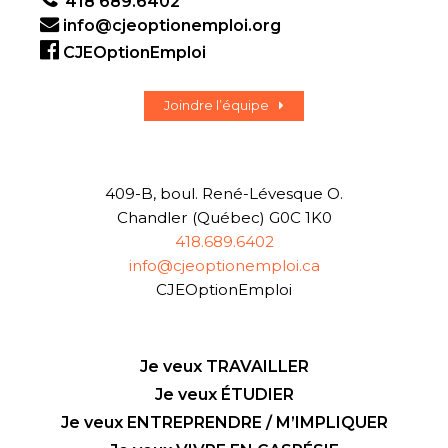
418 689.6402
info@cjeoptionemploi.org
CJEOptionEmploi
Joindre l’équipe
409-B, boul. René-Lévesque O.
Chandler (Québec) G0C 1K0
418.689.6402
info@cjeoptionemploi.ca
CJEOptionEmploi
Je veux TRAVAILLER
Je veux ÉTUDIER
Je veux ENTREPRENDRE / M’IMPLIQUER