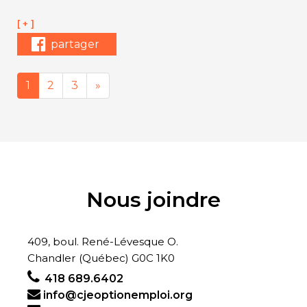
[ + ]
partager
1
2
3
»
Next page
Nous joindre
409, boul. René-Lévesque O.
Chandler (Québec) G0C 1K0
418 689.6402
info@cjeoptionemploi.org