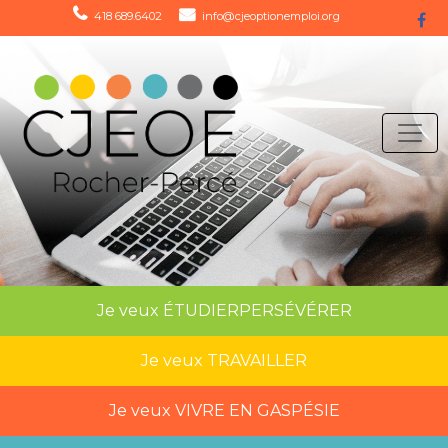
418 689.6402
info@cjeoptionemploi.org
Je veux
ÉTUDIER
PERSÉVÉRER
Je veux
TRAVAILLER
Je veux
VIVRE EN GASPÉSIE