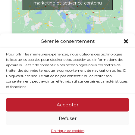
marketing et activer ce contenu
Gérer le consentement
Afficher une carte plus grande
Pour offrir les meilleures expériences, nous utilisons des technologies
telles que les cookies pour stocker et/ou accéder aux informations des
appareils. Le fait de consentir à ces technologies nous permettra de
traiter des données telles que le comportement de navigation ou les ID
uniques sur ce site. Le fait de ne pas consentir ou de retirer son
consentement peut avoir un effet négatif sur certaines caractéristiques
et fonctions.
Accepter
Refuser
© 2026 CJE Option Emploi du Rocher-Percé - Site web
réalisé par
Jolifish
Politique de cookies