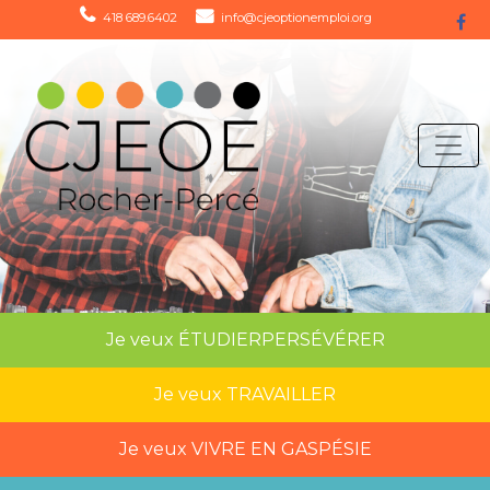
418 689.6402
info@cjeoptionemploi.org
Je veux
ÉTUDIER
PERSÉVÉRER
Je veux
TRAVAILLER
Je veux
VIVRE EN GASPÉSIE