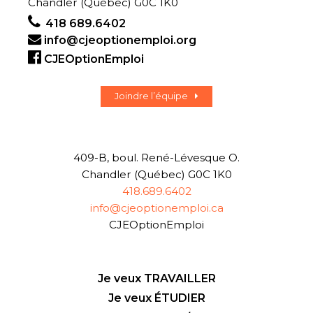
Chandler (Québec) G0C 1K0
418 689.6402
info@cjeoptionemploi.org
CJEOptionEmploi
Joindre l’équipe
409-B, boul. René-Lévesque O.
Chandler (Québec) G0C 1K0
418.689.6402
info@cjeoptionemploi.ca
CJEOptionEmploi
Je veux TRAVAILLER
Je veux ÉTUDIER