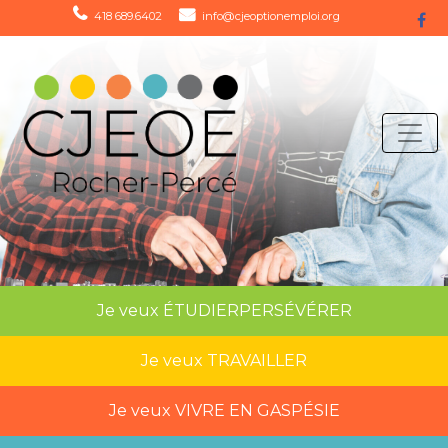
418 689.6402
info@cjeoptionemploi.org
Je veux
ÉTUDIER
PERSÉVÉRER
Je veux
TRAVAILLER
Je veux
VIVRE EN GASPÉSIE