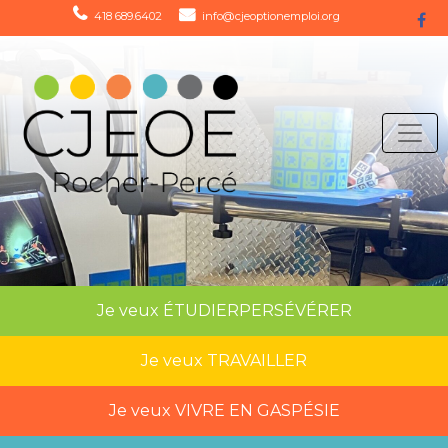
418 689.6402
info@cjeoptionemploi.org
Je veux
ÉTUDIER
PERSÉVÉRER
Je veux
TRAVAILLER
Je veux
VIVRE EN GASPÉSIE