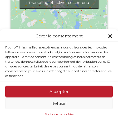
marketing et activer ce contenu
Gérer le consentement
Afficher une carte plus grande
Pour offrir les meilleures expériences, nous utilisons des technologies
telles que les cookies pour stocker et/ou accéder aux informations des
appareils. Le fait de consentir à ces technologies nous permettra de
traiter des données telles que le comportement de navigation ou les ID
uniques sur ce site. Le fait de ne pas consentir ou de retirer son
consentement peut avoir un effet négatif sur certaines caractéristiques
et fonctions.
Accepter
Refuser
© 2026 CJE Option Emploi du Rocher-Percé - Site web
réalisé par
Jolifish
Politique de cookies