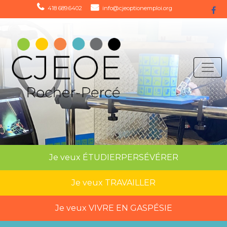
418 689.6402
info@cjeoptionemploi.org
Je veux
ÉTUDIER
PERSÉVÉRER
Je veux
TRAVAILLER
Je veux
VIVRE EN GASPÉSIE