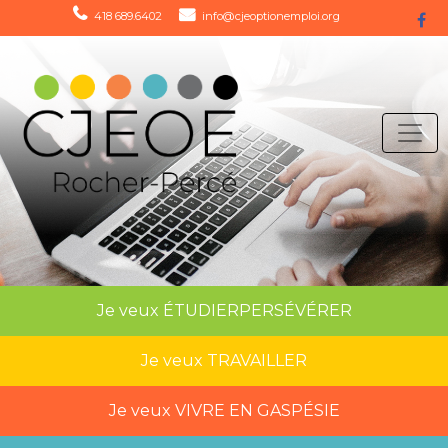
418 689.6402
info@cjeoptionemploi.org
Je veux
ÉTUDIER
PERSÉVÉRER
Je veux
TRAVAILLER
Je veux
VIVRE EN GASPÉSIE