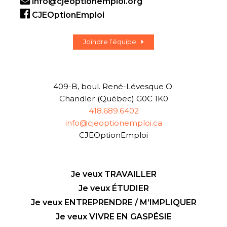
info@cjeoptionemploi.org
CJEOptionEmploi
Joindre l’équipe
409-B, boul. René-Lévesque O.
Chandler (Québec) G0C 1K0
418.689.6402
info@cjeoptionemploi.ca
CJEOptionEmploi
Je veux TRAVAILLER
Je veux ÉTUDIER
Je veux ENTREPRENDRE / M’IMPLIQUER
Je veux VIVRE EN GASPÉSIE