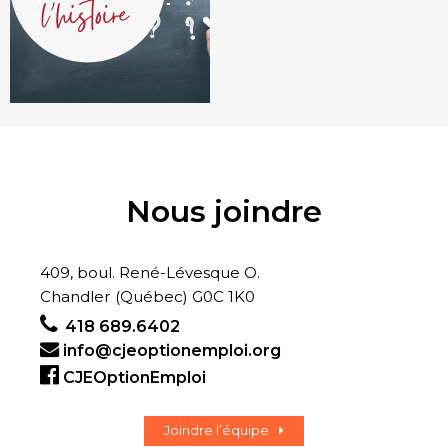
Nous joindre
409, boul. René-Lévesque O.
Chandler (Québec) G0C 1K0
418 689.6402
info@cjeoptionemploi.org
CJEOptionEmploi
Joindre l’équipe