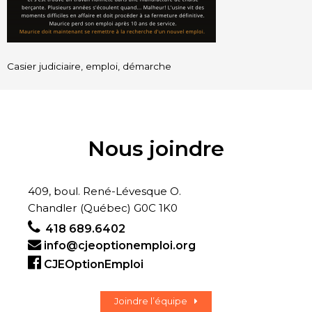
Casier judiciaire, emploi, démarche
Nous joindre
409, boul. René-Lévesque O.
Chandler (Québec) G0C 1K0
418 689.6402
info@cjeoptionemploi.org
CJEOptionEmploi
Joindre l’équipe