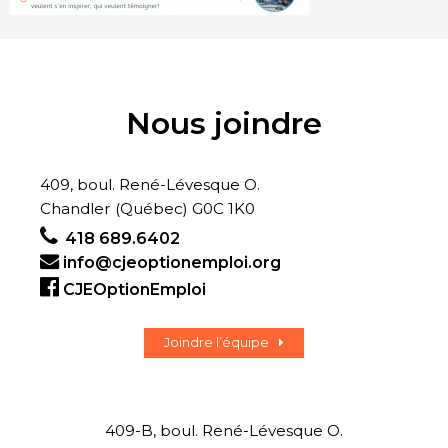
Nous joindre
409, boul. René-Lévesque O.
Chandler (Québec) G0C 1K0
418 689.6402
info@cjeoptionemploi.org
CJEOptionEmploi
Joindre l’équipe
409-B, boul. René-Lévesque O.