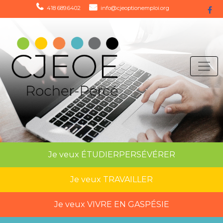
418 689.6402
info@cjeoptionemploi.org
Je veux
ÉTUDIER
PERSÉVÉRER
Je veux
TRAVAILLER
Je veux
VIVRE EN GASPÉSIE