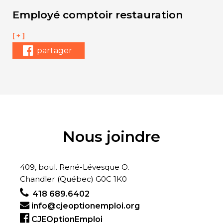
Employé comptoir restauration
[ + ]
partager
Nous joindre
409, boul. René-Lévesque O.
Chandler (Québec) G0C 1K0
418 689.6402
info@cjeoptionemploi.org
CJEOptionEmploi