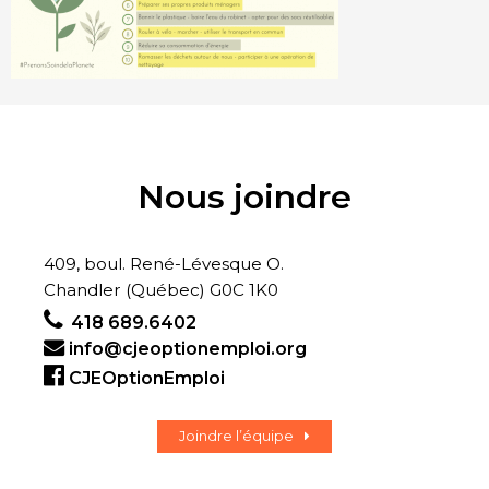
Nous joindre
409, boul. René-Lévesque O.
Chandler (Québec) G0C 1K0
418 689.6402
info@cjeoptionemploi.org
CJEOptionEmploi
Joindre l’équipe